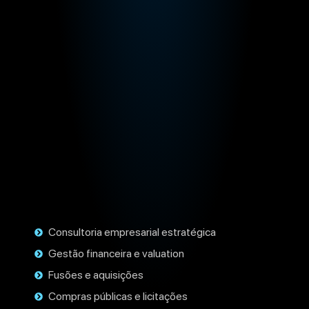
Consultoria empresarial estratégica
Gestão financeira e valuation
Fusões e aquisições
Compras públicas e licitações